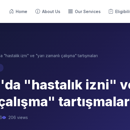
Home
About Us
Our Services
Eligibil
 "hastalık izni" ve "yarı zamanlı çalışma" tartışmaları
da "hastalık izni" v
çalışma" tartışmalar
6
206 views