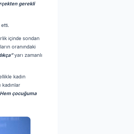
çekten gerekli
tti.
rlik içinde sondan
ların oranındaki
dıkça”
yarı zamanlı
ellikle kadın
 kadınlar
l. Hem çocuğuma