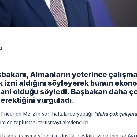
i
akanı, Almanların yeterince çalışma
ık izni aldığını söyleyerek bunun ekon
ni olduğu söyledi. Başbakan daha ç
erektiğini vurguladı.
riedrich Merz’in son haftalarda yaptığı
“daha çok çalışma
m de toplumsal tartışmayı alevlendirdi.
alama çalışma süresinin düşük, hastalık izinlerinin ise Avru