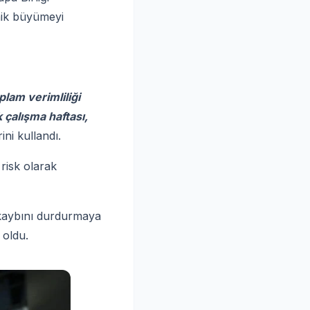
mik büyümeyi
lam verimliliği
 çalışma haftası,
ini kullandı.
risk olarak
y kaybını durdurmaya
 oldu.