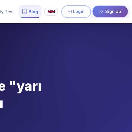
ity Test
Blog
Login
Sign Up
e "yarı
ı