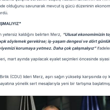
inde olduğunu savunarak mevcut iş gücü düzeninin ekono
ürdü.
ŞMALIYIZ"
n yetersiz kaldığını belirten Merz,
“Ulusal ekonomimizin top
 açık söylemek gerekirse; iş-yaşam dengesi ve dört günlük
viyemizi korumaya yetmez. Daha çok çalışmalıyız”
ifadeler
ri, mart ayında yapılacak eyalet seçimleri öncesinde siyasi 
irlik (CDU) lideri Merz, aşırı sağın yükselişi karşısında o
hayatına yönelik sert mesajlarıyla yeni bir tartışma başlatmış