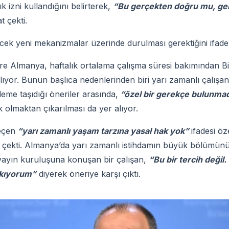
k izni kullandığını belirterek,
“Bu gerçekten doğru mu, ger
t çekti.
cek yeni mekanizmalar üzerinde durulması gerektiğini ifade e
göre Almanya, haftalık ortalama çalışma süresi bakımından Bi
ıyor. Bunun başlıca nedenlerinden biri yarı zamanlı çalışan
eme taşıdığı öneriler arasında,
“özel bir gerekçe bulunma
 olmaktan çıkarılması da yer alıyor.
eçen
“yarı zamanlı yaşam tarzına yasal hak yok”
ifadesi öz
ni çekti. Almanya’da yarı zamanlı istihdamın büyük bölümünü
yayın kuruluşuna konuşan bir çalışan,
“Bu bir tercih deği
kıyorum”
diyerek öneriye karşı çıktı.