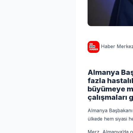
Haber Merkez
Almanya Başb
fazla hastal
büyümeye ma
çalışmaları g
Almanya Başbakanı F
ülkede hem siyasi he
Merz, Almanya’da ort