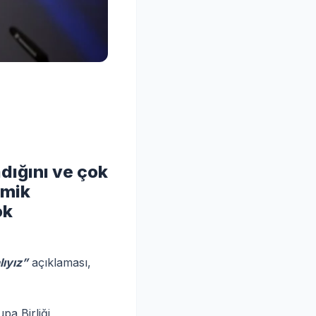
dığını ve çok
omik
ok
lıyız”
açıklaması,
pa Birliği